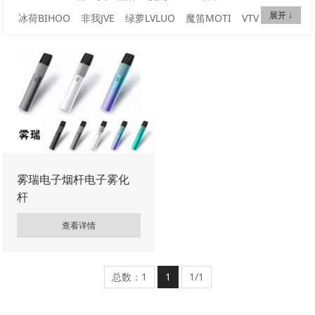
展开 ↓
冰荷BIHOO
非我JVE
绿萝LVLUO
魔笛MOTI
VTV
西素CISOO
雪加SNOW PLUS
火器AMMO
维刻VEEX
斯博睿SP2S
唯它Vitavp
映卓ENJOVP
铂德BouIder
麦克草本MAKE
LANA
小野VVILD
提子TIKO
福禄FLOW
阿克索AKSO
富士山FUJI
寒武纪
棉花糖MSML
特洛伊TROY
WDG
蜗牛SNAIL
SITI
亿海SXMI
深刻THINK
徕米LAMI
刻米KMOSE
弹博士
小柚
爵刻
LEM
麦思MKIIS
艾尔金AIRKIN
北极星BGM
小精灵
雾瑞电子烟杆电子雾化
杆
小橘CICI
智雾ESMOO
55度
巴洛克PLYROCK
ZKEY
FIZZ
EFK
祝融ETU
尼威NRX
迦龙GOSS
唯米VEMI
查看详情
北欧麋鹿
HUUK
NORS
小丑
极光AURORA
伏桃FUTAO
及乐GILLE
欢喜HUANXI
OKR
太空人SPACE
ERSU
总数：1
1
1/1
梨雾LIW
小豆XDOU
大胡子BLVK
派刻PAIKE
贝雾
唯雾VITAPRO
品赞芭乐
法师COILART
KEXS