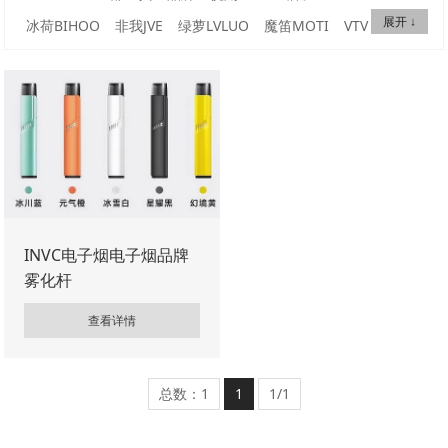
展开 ↓
冰荷BIHOO
非我JVE
绿萝LVLUO
魔笛MOTI
VTV
西素CISOO
雪加SNOW PLUS
火器AMMO
维刻VEEX
斯博睿SP2S
唯它Vitavp
映卓ENJOVP
铂德BouIder
麦克草本MAKE
LANA
小野VVILD
提子TIKO
福禄FLOW
阿克索AKSO
富士山FUJI
寒武纪
棉花糖MSML
特洛伊TROY
WDG
蜗牛SNAIL
SITI
亿海SXMI
深刻THINK
徕米LAMI
刻米KMOSE
弹博士
小柚
爵刻
LEM
麦思MKIIS
艾尔金AIRKIN
北极星BGM
小精灵
INVC电子烟电子烟品牌
雾化杆
小橘CICI
智雾ESMOO
55度
巴洛克PLYROCK
ZKEY
FIZZ
EFK
祝融ETU
尼威NRX
迦龙GOSS
唯米VEMI
查看详情
北欧麋鹿
HUUK
NORS
小丑
极光AURORA
伏桃FUTAO
及乐GILLE
欢喜HUANXI
OKR
太空人SPACE
ERSU
总数：1
1
1/1
梨雾LIW
小豆XDOU
大胡子BLVK
派刻PAIKE
贝雾
唯雾VITAPRO
品赞芭乐
法师COILART
KEXS